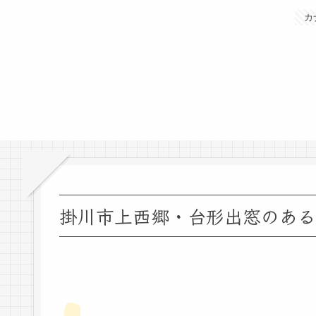
カ
掛川市上西郷・台形出窓のある