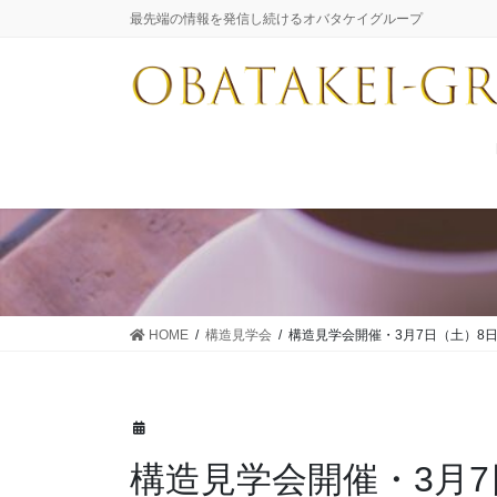
コ
ナ
最先端の情報を発信し続けるオバタケイグループ
ン
ビ
テ
ゲ
ン
ー
ツ
シ
に
ョ
移
ン
動
に
移
動
HOME
構造見学会
構造見学会開催・3月7日（土）8日（日
構造見学会開催・3月7日